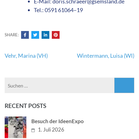
E‑Mail: doris.schraeer@gsemsland.de
Tel.: 0591 61064–19
SHARE:
Beitragsnavigation
Vehr, Marina (VH)
Wintermann, Luisa (WI)
Suchen
nach:
RECENT POSTS
Besuch der IdeenExpo
1. Juli 2026