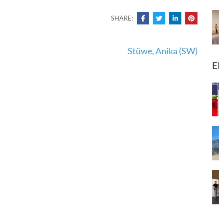
SHARE:
Stüwe, Anika (SW)
E