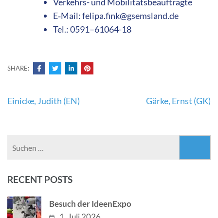
Verkehrs- und Mobilitätsbeauftragte
E‑Mail: felipa.fink@gsemsland.de
Tel.: 0591–61064-18
SHARE:
Beitragsnavigation
Einicke, Judith (EN)
Gärke, Ernst (GK)
Suchen
nach:
RECENT POSTS
Besuch der IdeenExpo
1. Juli 2026