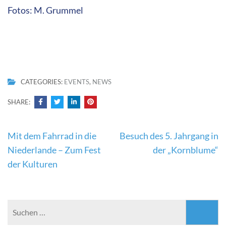
Fotos: M. Grummel
CATEGORIES:
EVENTS
,
NEWS
SHARE:
Beitragsnavigation
Mit dem Fahrrad in die
Besuch des 5. Jahrgang in
Niederlande – Zum Fest
der „Kornblume“
der Kulturen
Suchen
nach: