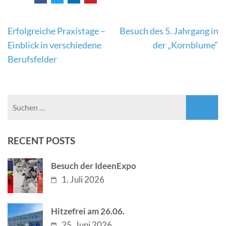
Beitragsnavigation
Erfolgreiche Praxistage –
Besuch des 5. Jahrgang in
Einblick in verschiedene
der „Kornblume“
Berufsfelder
Suchen
nach:
RECENT POSTS
Besuch der IdeenExpo
1. Juli 2026
Hitzefrei am 26.06.
25. Juni 2026